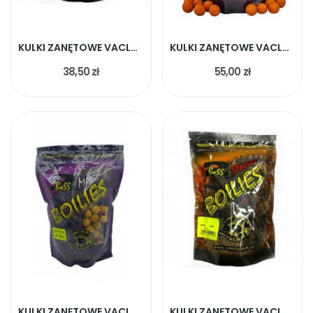
KULKI ZANĘTOWE VACLAVIK BOSS2 SCOPEX ANANAS 20MM
KULKI ZANĘTOWE VACLAVIK BOSS2 PIKANTER 20MM 1KG
38,50 zł
55,00 zł
KULKI ZANĘTOWE VACLAVIK BOSS2 SŁONECZNIK 20MM 1KG
KULKI ZANĘTOWE VACLAVIK BOSS2 VIKTOR X 20MM 1KG