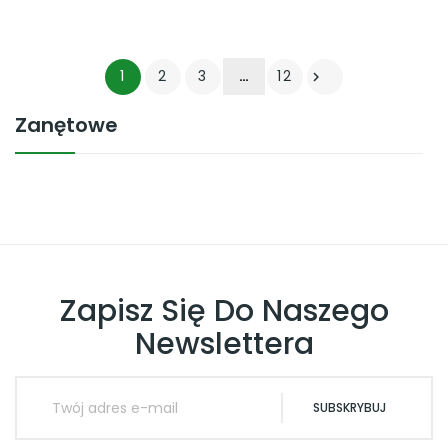
1
2
3
…
12

Zanętowe
Zapisz Się Do Naszego
Newslettera
SUBSKRYBUJ