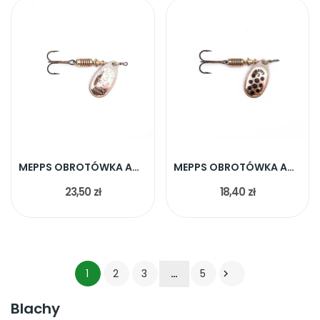
MEPPS OBROTÓWKA AGLIA MIEDZIANA ROZ.4 9g
MEPPS OBROTÓWKA AGLIA MIEDŹ CZARNE KROPKI NR.2
23,50 zł
18,40 zł
1
2
3
…
5

Blachy