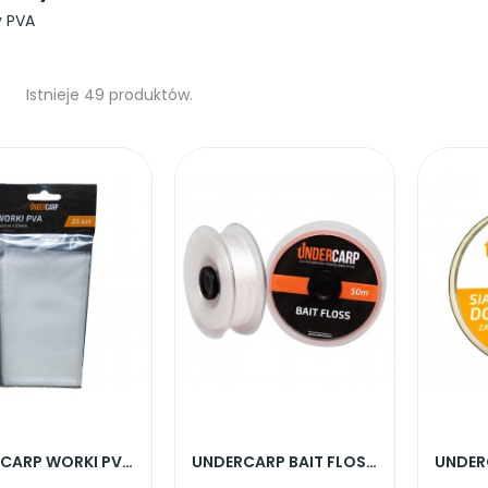
y PVA
Istnieje 49 produktów.
UNDERCARP WORKI PVA 140mm x 85mm 25szt
UNDERCARP BAIT FLOSS NIĆ DO WIĄZANIA KULEK 50M