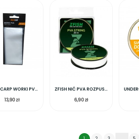
UNDERCARP WORKI PVA 130mmx60mm 25szt
ZFISH NIĆ PVA ROZPUSZCZALNA 20M
13,90 zł
6,90 zł
1
2
3
…
5