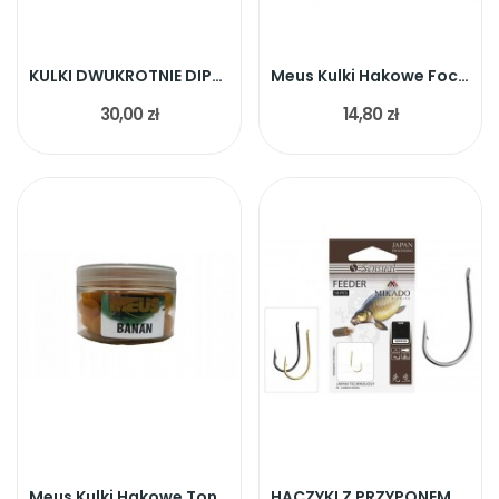
KULKI DWUKROTNIE DIPOWANE NATURALNA WĄTROBA 20MM
Meus Kulki Hakowe Focus 18mm Bubble Gum
30,00 zł
14,80 zł
Meus Kulki Hakowe Tonące Banan 9mm
HACZYKI Z PRZYPONEM MIKADO SENSUAL roz.6/0,18mm