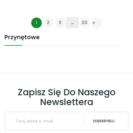
1
2
3
…
20

Przynętowe
Zapisz Się Do Naszego
Newslettera
SUBSKRYBUJ