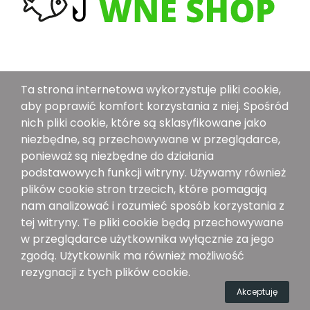
O Nas
Ta strona internetowa wykorzystuje pliki cookie,
Dostawa
aby poprawić komfort korzystania z niej. Spośród
nich pliki cookie, które są sklasyfikowane jako
Metoda Płatności
niezbędne, są przechowywane w przeglądarce,
Polityka Bezpieczeństwa
ponieważ są niezbędne do działania
Ogólne Warunki Sprzedaży
podstawowych funkcji witryny. Używamy również
plików cookie stron trzecich, które pomagają
Znajdź Nas Na:
nam analizować i rozumieć sposób korzystania z
tej witryny. Te pliki cookie będą przechowywane
w przeglądarce użytkownika wyłącznie za jego
zgodą. Użytkownik ma również możliwość
rezygnacji z tych plików cookie.
Akceptuję
wneshop.pl All Rights Reserved.