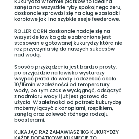
Kukurydza w formie płatków to idealna
zanęta na wszystkie ryby spokojnego żeru,
doskonale sprawdzi się na długie zasiadki
karpiowe jak i na szybkie sesje feederowe.
ROLLER CORN doskonale nadaje się na
wszystkie łowika gdzie zabronione jest
stosowanie gotowanej kukurydzy która nie
raz przyczynia się do naszych sukcesów
nad wodą.
Sposób przyżądzenia jest bardzo prosty,
po przyjeździe na łowisko wystarczy
wsypać płatki do wody i odczekać około
10/15min w zależności od temperatury
wody, po tym czasie wyciągnąć, odsączyć
z nadmiaru wody i już jest gotowa do
użycia. W zależności od potrzeb kukurydzę
możemy łączyć z konopiami, rzepikiem,
zanętą oraz zalewać różnego rodzaju
boosterami.
KLIKAJĄC RAZ ZAMAWIASZ 1KG KUKURYDZY
KAŻDE DODATKOWE KLIKNIĘCIE TO