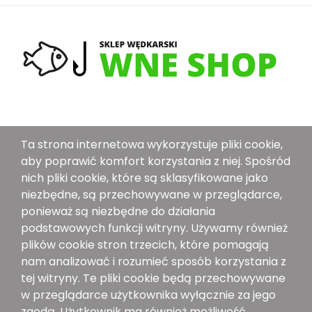
O Nas
Ta strona internetowa wykorzystuje pliki cookie,
Dostawa
aby poprawić komfort korzystania z niej. Spośród
Metoda Płatności
nich pliki cookie, które są sklasyfikowane jako
niezbędne, są przechowywane w przeglądarce,
Polityka Bezpieczeństwa
ponieważ są niezbędne do działania
Ogólne Warunki Sprzedaży
podstawowych funkcji witryny. Używamy również
plików cookie stron trzecich, które pomagają
Znajdź Nas Na:
nam analizować i rozumieć sposób korzystania z
tej witryny. Te pliki cookie będą przechowywane
w przeglądarce użytkownika wyłącznie za jego
zgodą. Użytkownik ma również możliwość